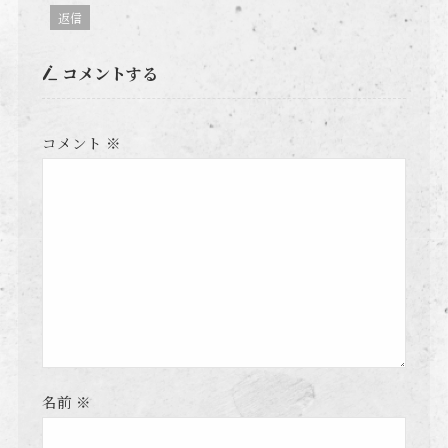
返信
コメントする
コメント
※
名前
※