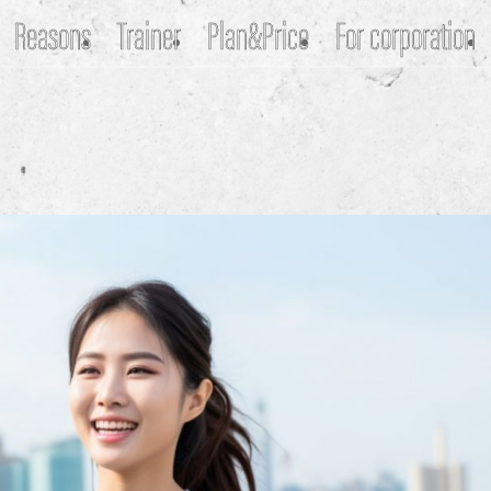
Reasons
Trainer
Plan&Price
For corporation