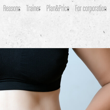
Reasons
Trainer
Plan&Price
For corporation