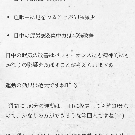
睡眠中に足をつることが68%減少
日中の疲労感&集中力は45%改善
日中の眠気の改善はパフォーマンスにも精神的にも
かなりの影響を及ぼすことが考えられます💪
運動の効果は絶大ですね🏃‍♂️💨
1週間に150分の運動は、1日に換算しても約20分な
ので、かなりの方ができそうな範囲内ですね(^^)