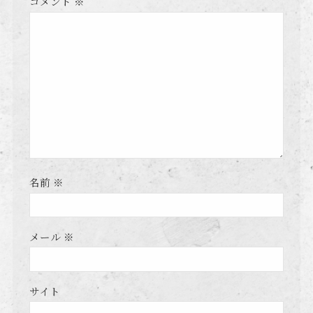
コメント
※
名前
※
メール
※
サイト