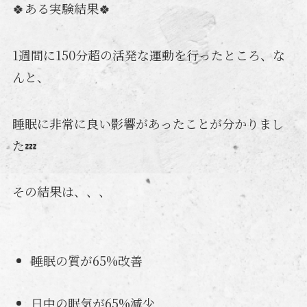
🍀ある実験結果🍀
1週間に150分超の活発な運動を行ったところ、な
んと、
睡眠に非常に良い影響があったことが分かりまし
た💤
その結果は、、、
睡眠の質が65%改善
日中の眠気が65%減少