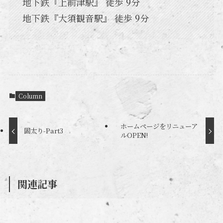
地下鉄『上前津駅』 徒歩 9分
地下鉄『大須観音駅』 徒歩 9分
Column
ホームページをリニューア
固太り-Part3
ルOPEN!
関連記事