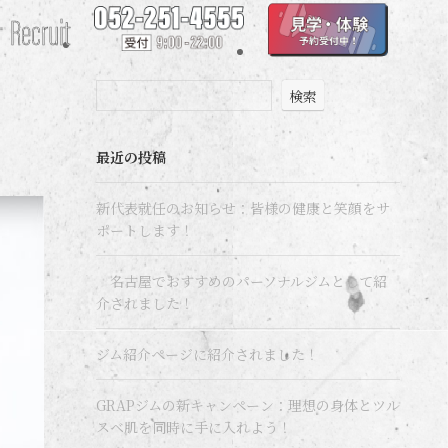
Recruit
検索
最近の投稿
新代表就任のお知らせ：皆様の健康と笑顔をサ
ポートします！
名古屋でおすすめのパーソナルジムとして紹
介されました！
ジム紹介ページに紹介されました！
GRAPジムの新キャンペーン：理想の身体とツル
スベ肌を同時に手に入れよう！